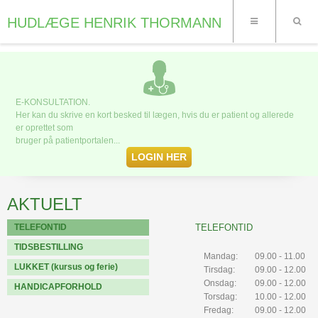
HUDLÆGE HENRIK THORMANN
E-KONSULTATION.
Her kan du skrive en kort besked til lægen, hvis du er patient og allerede
er oprettet som
bruger på patientportalen...
LOGIN HER
AKTUELT
TELEFONTID
TELEFONTID
TIDSBESTILLING
Mandag:
09.00 - 11.00
LUKKET (kursus og ferie)
Tirsdag:
09.00 - 12.00
Onsdag:
09.00 - 12.00
HANDICAPFORHOLD
Torsdag:
10.00 - 12.00
Fredag:
09.00 - 12.00