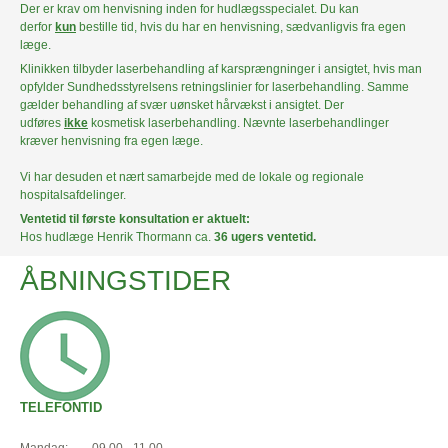
Der er krav om henvisning inden for hudlægsspecialet. Du kan
derfor
kun
bestille tid, hvis du har en henvisning, sædvanligvis fra egen
læge.
Klinikken tilbyder laserbehandling af karsprængninger i ansigtet, hvis man
opfylder Sundhedsstyrelsens retningslinier for laserbehandling. Samme
gælder behandling af svær uønsket hårvækst i ansigtet. Der
udføres
ikke
kosmetisk laserbehandling. Nævnte laserbehandlinger
kræver henvisning fra egen læge.
Vi har desuden et nært samarbejde med de lokale og regionale
hospitalsafdelinger.
Ventetid til første konsultation er aktuelt:
Hos hudlæge Henrik Thormann ca.
36 ugers ventetid.
ÅBNINGSTIDER
TELEFONTID
Mandag:
09.00 - 11.00